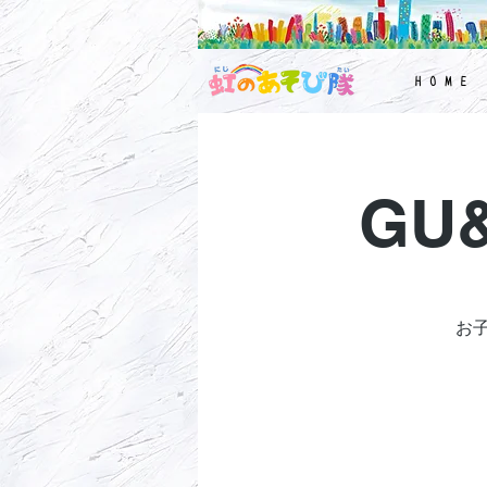
H O M E
GU&
お